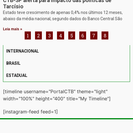
CTB-SP alerta para impacto das políticas de
Tarcísio
Estado teve crescimento de apenas 0,4% nos últimos 12 meses,
abaixo da média nacional, segundo dados do Banco Central São
Leia mais »
1
2
3
4
5
6
7
8
INTERNACIONAL
BRASIL
ESTADUAL
[timeline username="PortalCTB" theme="light"
width="100%" height="400" title="My Timeline"]
[instagram-feed feed=1]