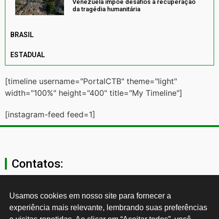
Venezuela impõe desafios à recuperação
da tragédia humanitária
BRASIL
ESTADUAL
[timeline username="PortalCTB" theme="light"
width="100%" height="400" title="My Timeline"]
[instagram-feed feed=1]
Contatos:
secgeral@ctb.org.br
Usamos cookies em nosso site para fornecer a 
experiência mais relevante, lembrando suas preferências 
11 3874-0040