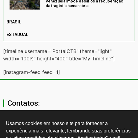
Venezuela impõe desafios à recuperação
da tragédia humanitária
BRASIL
ESTADUAL
[timeline username="PortalCTB" theme="light"
width="100%" height="400" title="My Timeline"]
[instagram-feed feed=1]
Contatos:
secgeral@ctb.org.br
Usamos cookies em nosso site para fornecer a 
experiência mais relevante, lembrando suas preferências 
11 3874-0040