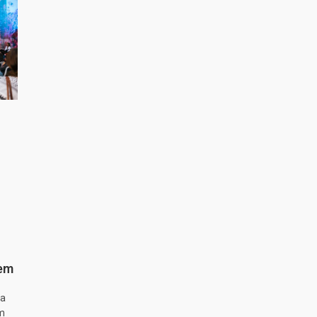
 em
ta
m