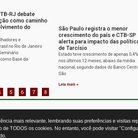
CTB-RJ debate
zação como caminho
olvimento do
São Paulo registra o menor
crescimento do país e CTB-SP
alhadores e
alerta para impacto das polític
asil no Rio de Janeiro
de Tarcísio
 Seminário
Estado teve crescimento de apenas 0,4
o como Base da
nos últimos 12 meses, abaixo da média
nacional, segundo dados do Banco Centr
São
Leia mais »
4
5
6
7
8
Rua Cardoso 
ctb.org.br
11 3874-0040
Paulo - SP -
ncia mais relevante, lembrando suas preferências e visitas repe
so de TODOS os cookies. No entanto, você pode visitar "Configu
do.
Desenvolvido por: