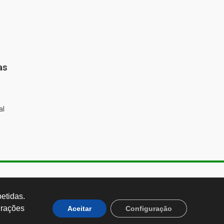
as
%
al
de Almeida, 1843, Sumaré São
 Brasil CEP: 01251-001
tidas. 
rações 
Aceitar
Configuração