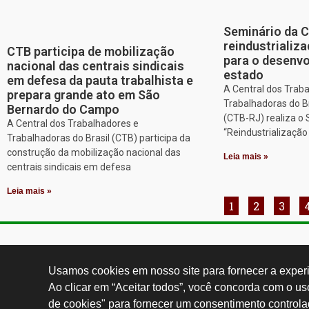
Seminário da 
reindustriali
CTB participa de mobilização
para o desenv
nacional das centrais sindicais
estado
em defesa da pauta trabalhista e
A Central dos Trab
prepara grande ato em São
Trabalhadoras do Br
Bernardo do Campo
(CTB-RJ) realiza o
A Central dos Trabalhadores e
“Reindustrializaçã
Trabalhadoras do Brasil (CTB) participa da
construção da mobilização nacional das
Leia mais »
centrais sindicais em defesa
Leia mais »
1
2
3
Contatos:
secgeral@
Usamos cookies em nosso site para fornecer a experiê
Ao clicar em “Aceitar todos”, você concorda com o u
de cookies" para fornecer um consentimento controla