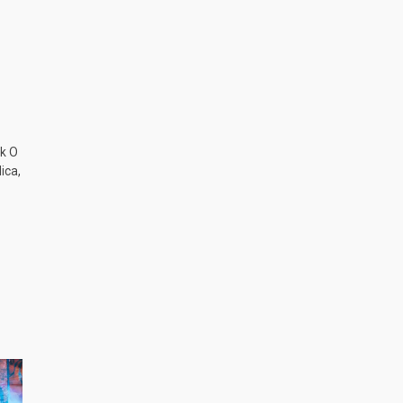
k O
ica,