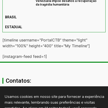
Venezuela impõe desafios à recuperação
da tragédia humanitária
BRASIL
ESTADUAL
[timeline username="PortalCTB" theme="light"
width="100%" height="400" title="My Timeline"]
[instagram-feed feed=1]
Contatos:
secgeral@ctb.org.br
Usamos cookies em nosso site para fornecer a experiência 
mais relevante, lembrando suas preferências e visitas 
11 3874-0040