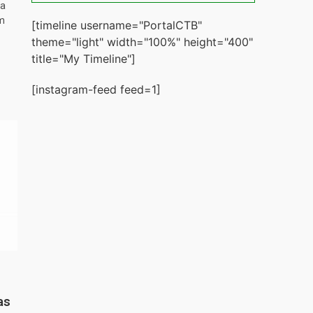
ta
m
[timeline username="PortalCTB"
theme="light" width="100%" height="400"
title="My Timeline"]
[instagram-feed feed=1]
as