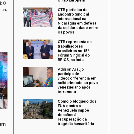
União Europeia
k O
ica,
CTB participa de
Encontro Sindical
Internacional na
Nicarágua em defesa
da solidariedade entre
os povos
CTB representa os
trabalhadores
brasileiros no 15º
Fórum Sindical do
BRICS, na Índia
Adilson Araújo
participa de
videoconferência em
solidariedade ao povo
venezuelano após
terremoto
Como o bloqueio dos
EUA contra a
Venezuela impõe
desafios à
recuperação da
 em
tragédia humanitária