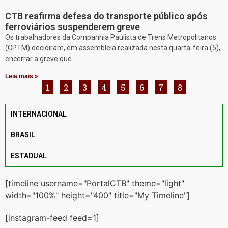
CTB reafirma defesa do transporte público após
ferroviários suspenderem greve
Os trabalhadores da Companhia Paulista de Trens Metropolitanos
(CPTM) decidiram, em assembleia realizada nesta quarta-feira (5),
encerrar a greve que
Leia mais »
1
2
3
4
5
6
7
8
INTERNACIONAL
BRASIL
ESTADUAL
[timeline username="PortalCTB" theme="light"
width="100%" height="400" title="My Timeline"]
[instagram-feed feed=1]