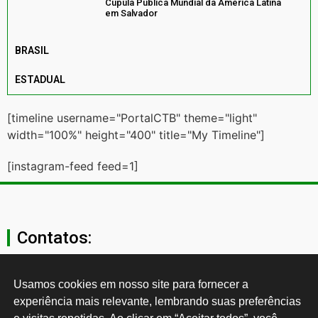
Cúpula Pública Mundial da América Latina
em Salvador
BRASIL
ESTADUAL
[timeline username="PortalCTB" theme="light"
width="100%" height="400" title="My Timeline"]
[instagram-feed feed=1]
Contatos:
secgeral@ctb.org.br
Usamos cookies em nosso site para fornecer a 
experiência mais relevante, lembrando suas preferências 
11 3874-0040