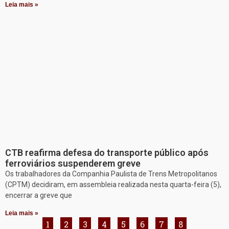
Leia mais »
CTB reafirma defesa do transporte público após
ferroviários suspenderem greve
Os trabalhadores da Companhia Paulista de Trens Metropolitanos
(CPTM) decidiram, em assembleia realizada nesta quarta-feira (5),
encerrar a greve que
Leia mais »
1
2
3
4
5
6
7
8