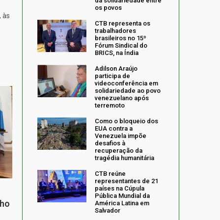
da solidariedade entre
os povos
, às
CTB representa os
trabalhadores
brasileiros no 15º
Fórum Sindical do
BRICS, na Índia
Adilson Araújo
participa de
videoconferência em
solidariedade ao povo
venezuelano após
terremoto
Como o bloqueio dos
EUA contra a
Venezuela impõe
desafios à
recuperação da
tragédia humanitária
CTB reúne
representantes de 21
países na Cúpula
Pública Mundial da
nho
América Latina em
Salvador