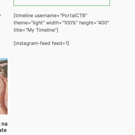
[timeline username="PortalCTB"
o
theme="light" width="100%" height="400"
title="My Timeline"]
[instagram-feed feed=1]
 na
ate