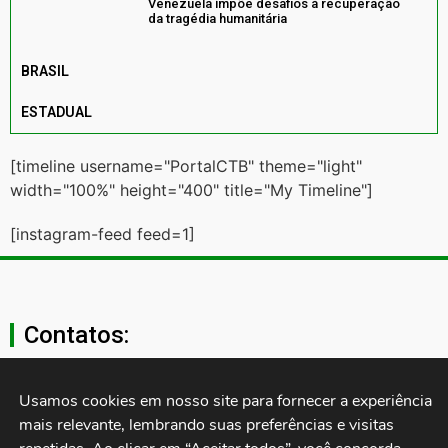
Venezuela impõe desafios à recuperação
da tragédia humanitária
BRASIL
ESTADUAL
[timeline username="PortalCTB" theme="light"
width="100%" height="400" title="My Timeline"]
[instagram-feed feed=1]
Contatos:
secgeral@ctb.org.br
Usamos cookies em nosso site para fornecer a experiência 
mais relevante, lembrando suas preferências e visitas 
11 3874-0040