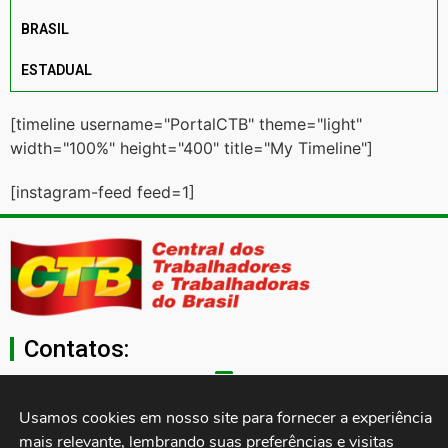
BRASIL
ESTADUAL
[timeline username="PortalCTB" theme="light"
width="100%" height="400" title="My Timeline"]
[instagram-feed feed=1]
Contatos:
secgeral@ctb.org.br
Usamos cookies em nosso site para fornecer a experiência 
mais relevante, lembrando suas preferências e visitas 
11 3874-0040