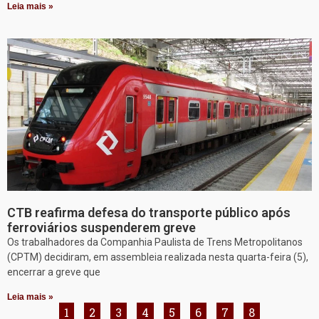
Leia mais »
CTB reafirma defesa do transporte público após
ferroviários suspenderem greve
Os trabalhadores da Companhia Paulista de Trens Metropolitanos
(CPTM) decidiram, em assembleia realizada nesta quarta-feira (5),
encerrar a greve que
Leia mais »
1
2
3
4
5
6
7
8