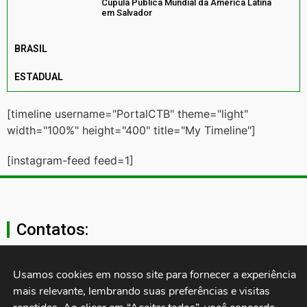
Cúpula Pública Mundial da América Latina
em Salvador
BRASIL
ESTADUAL
[timeline username="PortalCTB" theme="light"
width="100%" height="400" title="My Timeline"]
[instagram-feed feed=1]
Contatos:
secgeral@ctb.org.br
Usamos cookies em nosso site para fornecer a experiência 
mais relevante, lembrando suas preferências e visitas 
11 3874-0040