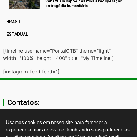
Venezuela impõe desafios à recuperação
da tragédia humanitária
BRASIL
ESTADUAL
[timeline username="PortalCTB" theme="light"
width="100%" height="400" title="My Timeline"]
[instagram-feed feed=1]
Contatos:
secgeral@ctb.org.br
Usamos cookies em nosso site para fornecer a 
experiência mais relevante, lembrando suas preferências 
11 3874-0040