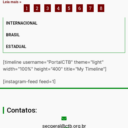
Leia mais »
1
2
3
4
5
6
7
8
INTERNACIONAL
BRASIL
ESTADUAL
[timeline username="PortalCTB" theme="light"
width="100%" height="400" title="My Timeline"]
[instagram-feed feed=1]
Contatos:
secgeral@ctb.org.br