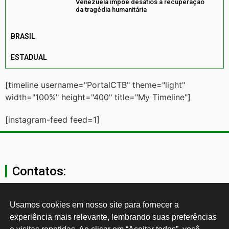
Venezuela impõe desafios à recuperação
da tragédia humanitária
BRASIL
ESTADUAL
[timeline username="PortalCTB" theme="light"
width="100%" height="400" title="My Timeline"]
[instagram-feed feed=1]
Contatos:
secgeral@ctb.org.br
Usamos cookies em nosso site para fornecer a 
experiência mais relevante, lembrando suas preferências 
11 3874-0040