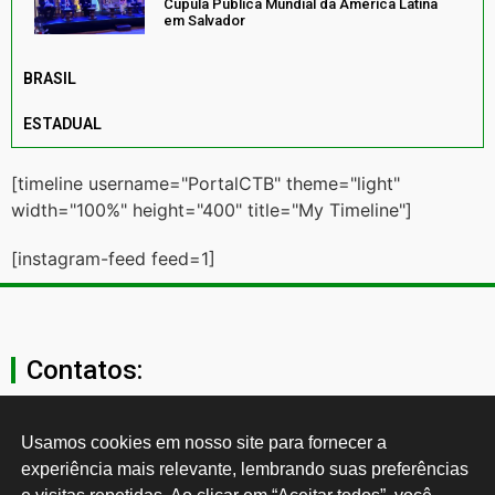
Cúpula Pública Mundial da América Latina
em Salvador
BRASIL
ESTADUAL
[timeline username="PortalCTB" theme="light"
width="100%" height="400" title="My Timeline"]
[instagram-feed feed=1]
Contatos:
secgeral@ctb.org.br
Usamos cookies em nosso site para fornecer a 
experiência mais relevante, lembrando suas preferências 
11 3874-0040