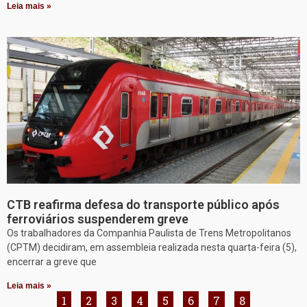
Leia mais »
CTB reafirma defesa do transporte público após
ferroviários suspenderem greve
Os trabalhadores da Companhia Paulista de Trens Metropolitanos
(CPTM) decidiram, em assembleia realizada nesta quarta-feira (5),
encerrar a greve que
Leia mais »
1
2
3
4
5
6
7
8