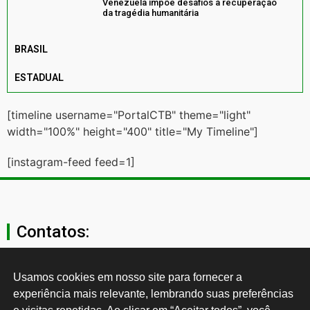
Venezuela impõe desafios à recuperação
da tragédia humanitária
BRASIL
ESTADUAL
[timeline username="PortalCTB" theme="light"
width="100%" height="400" title="My Timeline"]
[instagram-feed feed=1]
Contatos:
secgeral@ctb.org.br
Usamos cookies em nosso site para fornecer a 
experiência mais relevante, lembrando suas preferências 
11 3874-0040