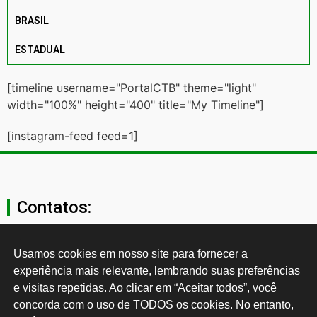
BRASIL
ESTADUAL
[timeline username="PortalCTB" theme="light"
width="100%" height="400" title="My Timeline"]
[instagram-feed feed=1]
Contatos:
secgeral@ctb.org.br
Usamos cookies em nosso site para fornecer a 
experiência mais relevante, lembrando suas preferências 
11 3874-0040
e visitas repetidas. Ao clicar em “Aceitar todos”, você 
concorda com o uso de TODOS os cookies. No entanto, 
Rua Cardoso de Almeida, 1843, Sumaré São Paulo - SP -