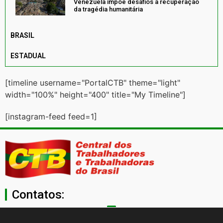
Venezuela impõe desafios à recuperação
da tragédia humanitária
BRASIL
ESTADUAL
[timeline username="PortalCTB" theme="light"
width="100%" height="400" title="My Timeline"]
[instagram-feed feed=1]
Contatos:
secgeral@ctb.org.br