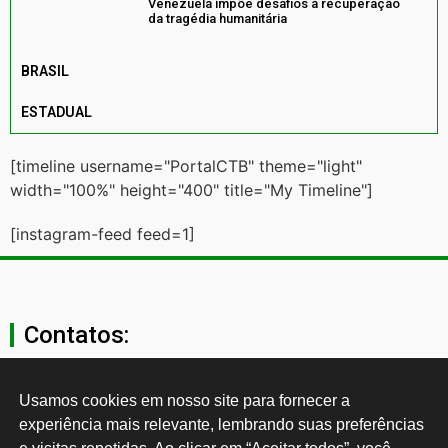
Venezuela impõe desafios à recuperação
da tragédia humanitária
BRASIL
ESTADUAL
[timeline username="PortalCTB" theme="light"
width="100%" height="400" title="My Timeline"]
[instagram-feed feed=1]
Contatos:
secgeral@ctb.org.br
Usamos cookies em nosso site para fornecer a 
experiência mais relevante, lembrando suas preferências 
11 3874-0040