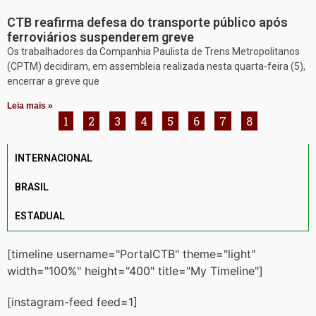
CTB reafirma defesa do transporte público após
ferroviários suspenderem greve
Os trabalhadores da Companhia Paulista de Trens Metropolitanos
(CPTM) decidiram, em assembleia realizada nesta quarta-feira (5),
encerrar a greve que
Leia mais »
1
2
3
4
5
6
7
8
INTERNACIONAL
BRASIL
ESTADUAL
[timeline username="PortalCTB" theme="light"
width="100%" height="400" title="My Timeline"]
[instagram-feed feed=1]