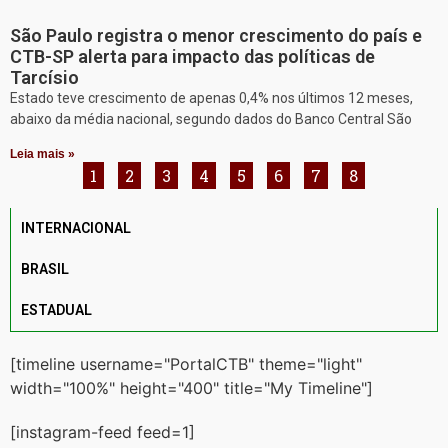
São Paulo registra o menor crescimento do país e
CTB-SP alerta para impacto das políticas de
Tarcísio
Estado teve crescimento de apenas 0,4% nos últimos 12 meses,
abaixo da média nacional, segundo dados do Banco Central São
Leia mais »
1
2
3
4
5
6
7
8
INTERNACIONAL
BRASIL
ESTADUAL
[timeline username="PortalCTB" theme="light"
width="100%" height="400" title="My Timeline"]
[instagram-feed feed=1]