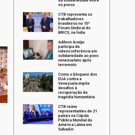
da solidariedade entre
os povos
CTB representa os
trabalhadores
brasileiros no 15º
Fórum Sindical do
BRICS, na Índia
Adilson Araújo
participa de
videoconferência em
solidariedade ao povo
venezuelano após
terremoto
Como o bloqueio dos
EUA contra a
Venezuela impõe
desafios à
recuperação da
tragédia humanitária
CTB reúne
representantes de 21
países na Cúpula
Pública Mundial da
América Latina em
Salvador