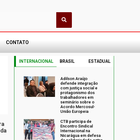
CONTATO
INTERNACIONAL
BRASIL
ESTADUAL
Adilson Araújo
defende integração
com justiça social e
protagonismo dos
trabalhadores em
seminário sobre o
Acordo Mercosul-
União Europeia
CTB participa de
ra
Encontro Sindical
 da
Internacional na
Nicarágua em defesa