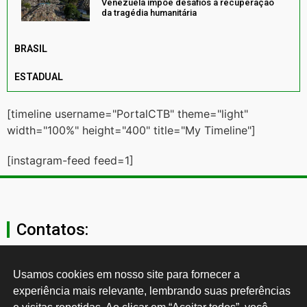
Venezuela impõe desafios à recuperação
da tragédia humanitária
BRASIL
ESTADUAL
[timeline username="PortalCTB" theme="light"
width="100%" height="400" title="My Timeline"]
[instagram-feed feed=1]
Contatos:
secgeral@ctb.org.br
Usamos cookies em nosso site para fornecer a 
experiência mais relevante, lembrando suas preferências 
11 3874-0040