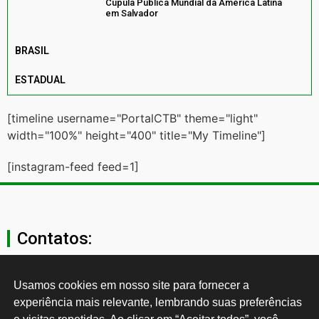
Cúpula Pública Mundial da América Latina
em Salvador
BRASIL
ESTADUAL
[timeline username="PortalCTB" theme="light"
width="100%" height="400" title="My Timeline"]
[instagram-feed feed=1]
Contatos:
secgeral@ctb.org.br
Usamos cookies em nosso site para fornecer a 
experiência mais relevante, lembrando suas preferências 
11 3874-0040