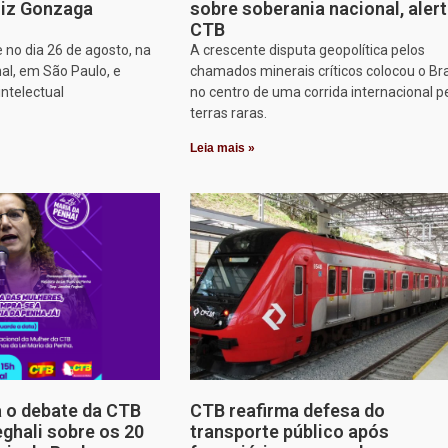
iz Gonzaga
sobre soberania nacional, aler
CTB
 no dia 26 de agosto, na
A crescente disputa geopolítica pelos
al, em São Paulo, e
chamados minerais críticos colocou o Bra
intelectual
no centro de uma corrida internacional p
terras raras.
Leia mais »
a o debate da CTB
CTB reafirma defesa do
ghali sobre os 20
transporte público após