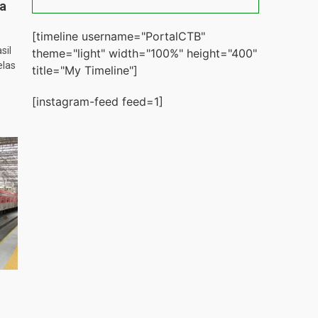
ta
[timeline username="PortalCTB"
sil
theme="light" width="100%" height="400"
elas
title="My Timeline"]
[instagram-feed feed=1]