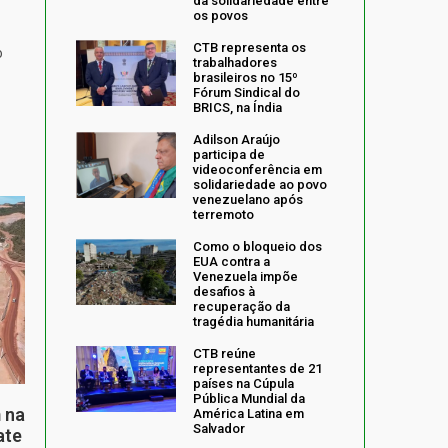
da solidariedade entre
os povos
CTB representa os
o
trabalhadores
brasileiros no 15º
Fórum Sindical do
BRICS, na Índia
Adilson Araújo
participa de
videoconferência em
solidariedade ao povo
venezuelano após
terremoto
Como o bloqueio dos
EUA contra a
Venezuela impõe
desafios à
recuperação da
tragédia humanitária
CTB reúne
representantes de 21
países na Cúpula
Pública Mundial da
 na
América Latina em
Salvador
ate