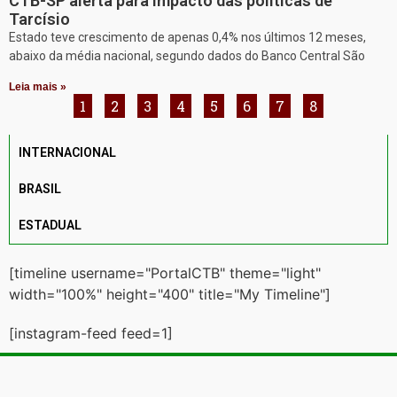
CTB-SP alerta para impacto das políticas de
Tarcísio
Estado teve crescimento de apenas 0,4% nos últimos 12 meses,
abaixo da média nacional, segundo dados do Banco Central São
Leia mais »
1
2
3
4
5
6
7
8
INTERNACIONAL
BRASIL
ESTADUAL
[timeline username="PortalCTB" theme="light"
width="100%" height="400" title="My Timeline"]
[instagram-feed feed=1]