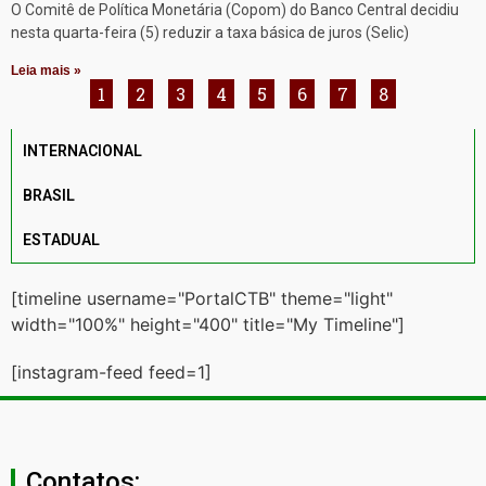
O Comitê de Política Monetária (Copom) do Banco Central decidiu
nesta quarta-feira (5) reduzir a taxa básica de juros (Selic)
Leia mais »
1
2
3
4
5
6
7
8
INTERNACIONAL
BRASIL
ESTADUAL
[timeline username="PortalCTB" theme="light"
width="100%" height="400" title="My Timeline"]
[instagram-feed feed=1]
Contatos: