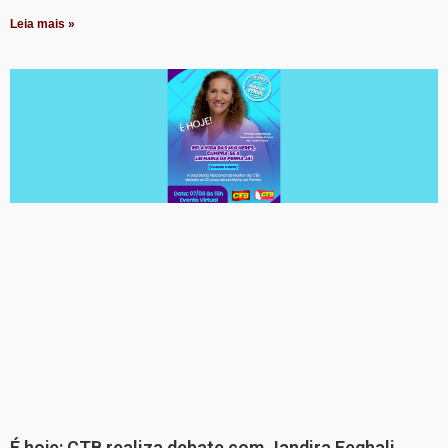
Leia mais »
É hoje: CTB realiza debate com Jandira Feghali