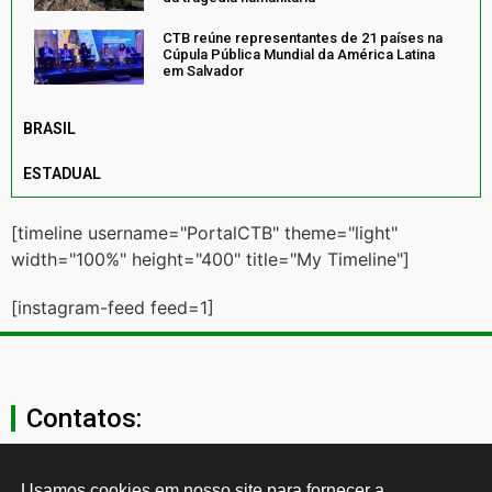
CTB reúne representantes de 21 países na
Cúpula Pública Mundial da América Latina
em Salvador
BRASIL
ESTADUAL
[timeline username="PortalCTB" theme="light"
width="100%" height="400" title="My Timeline"]
[instagram-feed feed=1]
Contatos:
secgeral@ctb.org.br
Usamos cookies em nosso site para fornecer a 