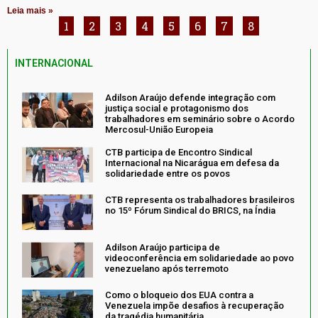
Leia mais »
1
2
3
4
5
6
7
8
INTERNACIONAL
Adilson Araújo defende integração com
justiça social e protagonismo dos
trabalhadores em seminário sobre o Acordo
Mercosul-União Europeia
CTB participa de Encontro Sindical
Internacional na Nicarágua em defesa da
solidariedade entre os povos
CTB representa os trabalhadores brasileiros
no 15º Fórum Sindical do BRICS, na Índia
Adilson Araújo participa de
videoconferência em solidariedade ao povo
venezuelano após terremoto
Como o bloqueio dos EUA contra a
Venezuela impõe desafios à recuperação
da tragédia humanitária