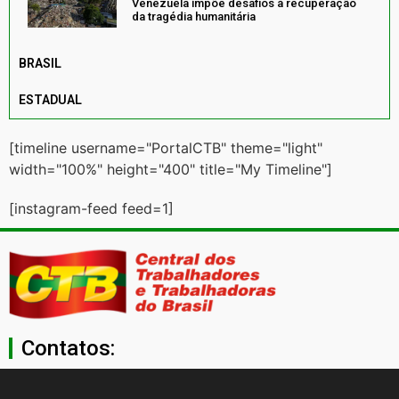
Venezuela impõe desafios à recuperação
da tragédia humanitária
BRASIL
ESTADUAL
[timeline username="PortalCTB" theme="light"
width="100%" height="400" title="My Timeline"]
[instagram-feed feed=1]
Contatos:
secgeral@ctb.org.br