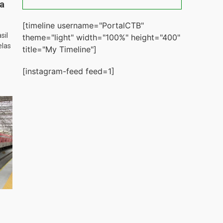
ta
[timeline username="PortalCTB"
sil
theme="light" width="100%" height="400"
elas
title="My Timeline"]
[instagram-feed feed=1]