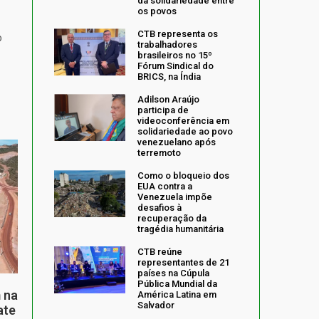
da solidariedade entre
os povos
CTB representa os
o
trabalhadores
brasileiros no 15º
Fórum Sindical do
BRICS, na Índia
Adilson Araújo
participa de
videoconferência em
solidariedade ao povo
venezuelano após
terremoto
Como o bloqueio dos
EUA contra a
Venezuela impõe
desafios à
recuperação da
tragédia humanitária
CTB reúne
representantes de 21
países na Cúpula
Pública Mundial da
 na
América Latina em
Salvador
ate