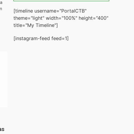
ta
m
[timeline username="PortalCTB"
theme="light" width="100%" height="400"
title="My Timeline"]
[instagram-feed feed=1]
as