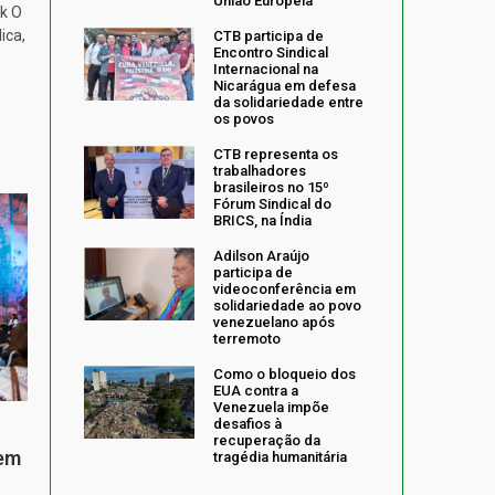
União Europeia
k O
ica,
CTB participa de
Encontro Sindical
Internacional na
Nicarágua em defesa
da solidariedade entre
os povos
CTB representa os
trabalhadores
brasileiros no 15º
Fórum Sindical do
BRICS, na Índia
Adilson Araújo
participa de
videoconferência em
solidariedade ao povo
venezuelano após
terremoto
Como o bloqueio dos
EUA contra a
Venezuela impõe
desafios à
recuperação da
 em
tragédia humanitária