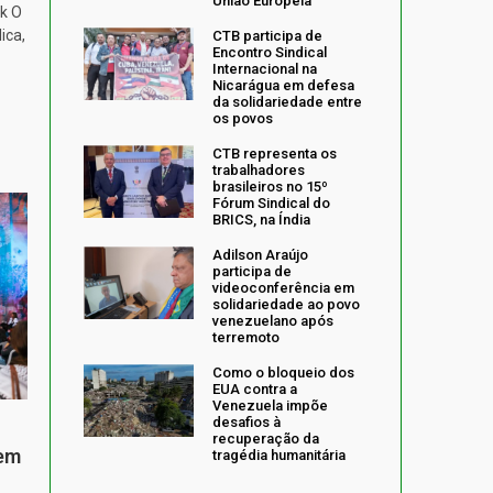
União Europeia
k O
ica,
CTB participa de
Encontro Sindical
Internacional na
Nicarágua em defesa
da solidariedade entre
os povos
CTB representa os
trabalhadores
brasileiros no 15º
Fórum Sindical do
BRICS, na Índia
Adilson Araújo
participa de
videoconferência em
solidariedade ao povo
venezuelano após
terremoto
Como o bloqueio dos
EUA contra a
Venezuela impõe
desafios à
recuperação da
 em
tragédia humanitária