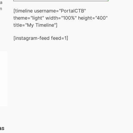
ta
m
[timeline username="PortalCTB"
theme="light" width="100%" height="400"
title="My Timeline"]
[instagram-feed feed=1]
as