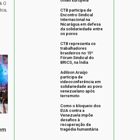
União Europeia
k O
ica,
CTB participa de
Encontro Sindical
Internacional na
Nicarágua em defesa
da solidariedade entre
os povos
CTB representa os
trabalhadores
brasileiros no 15º
Fórum Sindical do
BRICS, na Índia
Adilson Araújo
participa de
videoconferência em
solidariedade ao povo
venezuelano após
terremoto
Como o bloqueio dos
EUA contra a
Venezuela impõe
desafios à
recuperação da
 em
tragédia humanitária