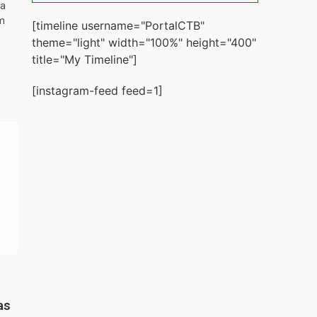
ta
m
[timeline username="PortalCTB"
theme="light" width="100%" height="400"
title="My Timeline"]
[instagram-feed feed=1]
as