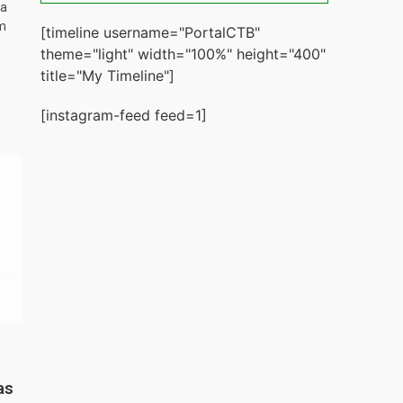
ta
m
[timeline username="PortalCTB"
theme="light" width="100%" height="400"
title="My Timeline"]
[instagram-feed feed=1]
as