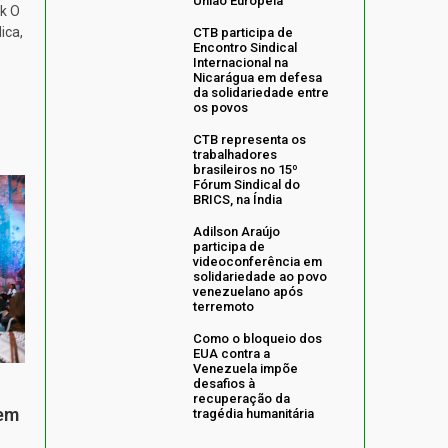
União Europeia
k O
ica,
CTB participa de
Encontro Sindical
Internacional na
Nicarágua em defesa
da solidariedade entre
os povos
CTB representa os
trabalhadores
brasileiros no 15º
Fórum Sindical do
BRICS, na Índia
Adilson Araújo
participa de
videoconferência em
solidariedade ao povo
venezuelano após
terremoto
Como o bloqueio dos
EUA contra a
Venezuela impõe
desafios à
recuperação da
 em
tragédia humanitária