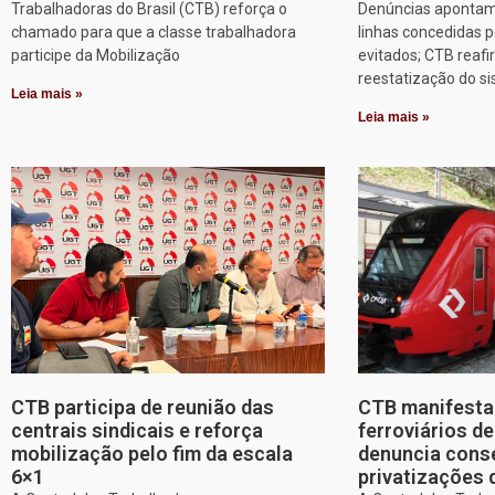
Trabalhadoras do Brasil (CTB) reforça o
Denúncias apontam
chamado para que a classe trabalhadora
linhas concedidas p
participe da Mobilização
evitados; CTB reafi
reestatização do s
Leia mais »
Leia mais »
CTB participa de reunião das
CTB manifesta 
centrais sindicais e reforça
ferroviários d
mobilização pelo fim da escala
denuncia cons
6×1
privatizações 