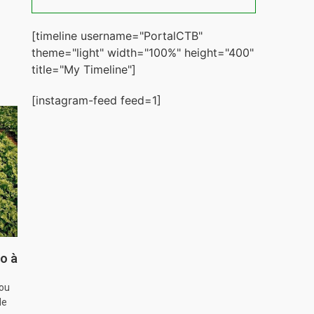
[timeline username="PortalCTB"
theme="light" width="100%" height="400"
title="My Timeline"]
[instagram-feed feed=1]
o à
hou
de