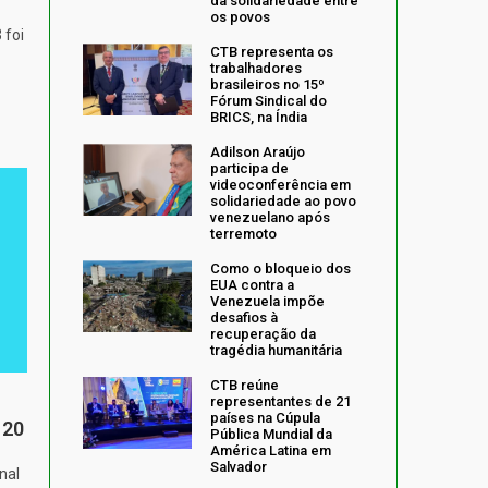
da solidariedade entre
os povos
 foi
CTB representa os
trabalhadores
brasileiros no 15º
Fórum Sindical do
BRICS, na Índia
Adilson Araújo
participa de
videoconferência em
solidariedade ao povo
venezuelano após
terremoto
Como o bloqueio dos
EUA contra a
Venezuela impõe
desafios à
recuperação da
tragédia humanitária
CTB reúne
representantes de 21
países na Cúpula
 20
Pública Mundial da
América Latina em
Salvador
nal