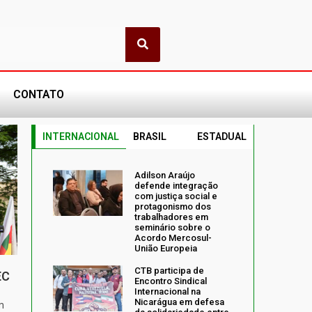
CONTATO
INTERNACIONAL
BRASIL
ESTADUAL
Adilson Araújo
defende integração
com justiça social e
protagonismo dos
trabalhadores em
seminário sobre o
Acordo Mercosul-
União Europeia
CTB participa de
EC
Encontro Sindical
Internacional na
Nicarágua em defesa
m