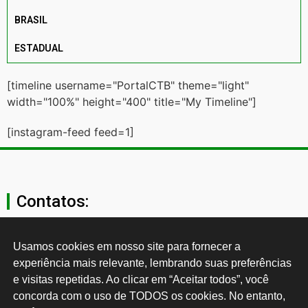
BRASIL
ESTADUAL
[timeline username="PortalCTB" theme="light"
width="100%" height="400" title="My Timeline"]
[instagram-feed feed=1]
Contatos:
secgeral@ctb.org.br
Usamos cookies em nosso site para fornecer a 
experiência mais relevante, lembrando suas preferências 
11 3874-0040
e visitas repetidas. Ao clicar em “Aceitar todos”, você 
concorda com o uso de TODOS os cookies. No entanto, 
Rua Cardoso de Almeida, 1843, Sumaré São Paulo - SP -