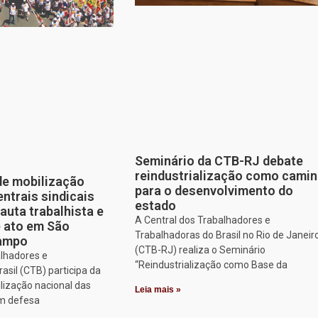
Seminário da CTB-RJ debate
reindustrialização como cami
de mobilização
para o desenvolvimento do
entrais sindicais
estado
auta trabalhista e
A Central dos Trabalhadores e
e ato em São
Trabalhadoras do Brasil no Rio de Janeir
Campo
(CTB-RJ) realiza o Seminário
alhadores e
“Reindustrialização como Base da
asil (CTB) participa da
lização nacional das
Leia mais »
em defesa