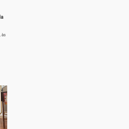
da
, às