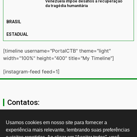
Venezuela impõe desafios à recuperação
da tragédia humanitária
BRASIL
ESTADUAL
[timeline username="PortalCTB" theme="light"
width="100%" height="400" title="My Timeline"]
[instagram-feed feed=1]
Contatos:
secgeral@ctb.org.br
Usamos cookies em nosso site para fornecer a 
experiência mais relevante, lembrando suas preferências 
11 3874-0040