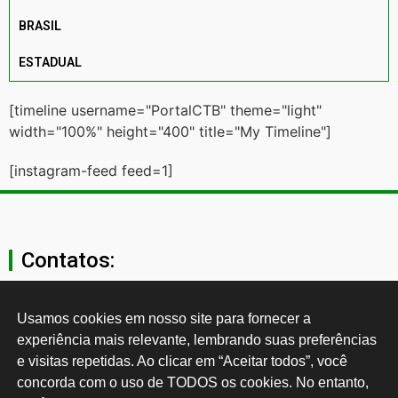
BRASIL
ESTADUAL
[timeline username="PortalCTB" theme="light"
width="100%" height="400" title="My Timeline"]
[instagram-feed feed=1]
Contatos:
secgeral@ctb.org.br
Usamos cookies em nosso site para fornecer a 
experiência mais relevante, lembrando suas preferências 
11 3874-0040
e visitas repetidas. Ao clicar em “Aceitar todos”, você 
concorda com o uso de TODOS os cookies. No entanto, 
Rua Cardoso de Almeida, 1843, Sumaré São Paulo - SP -