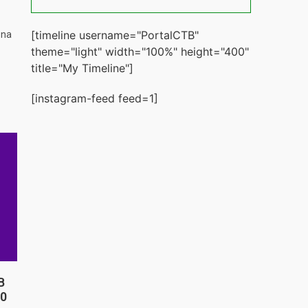
[timeline username="PortalCTB"
 na
theme="light" width="100%" height="400"
title="My Timeline"]
[instagram-feed feed=1]
B
20