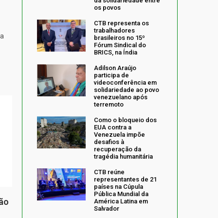
da solidariedade entre
os povos
CTB representa os
trabalhadores
da
brasileiros no 15º
Fórum Sindical do
BRICS, na Índia
Adilson Araújo
participa de
videoconferência em
solidariedade ao povo
venezuelano após
terremoto
Como o bloqueio dos
EUA contra a
Venezuela impõe
desafios à
recuperação da
tragédia humanitária
CTB reúne
representantes de 21
países na Cúpula
Pública Mundial da
ção
América Latina em
Salvador