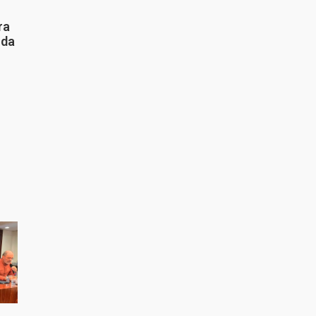
ra
 da