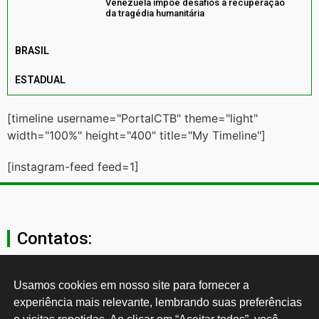
Venezuela impõe desafios à recuperação
da tragédia humanitária
BRASIL
ESTADUAL
[timeline username="PortalCTB" theme="light"
width="100%" height="400" title="My Timeline"]
[instagram-feed feed=1]
Contatos:
secgeral@ctb.org.br
Usamos cookies em nosso site para fornecer a 
experiência mais relevante, lembrando suas preferências 
11 3874-0040