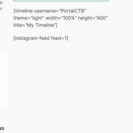
ta
m
[timeline username="PortalCTB"
theme="light" width="100%" height="400"
title="My Timeline"]
[instagram-feed feed=1]
as