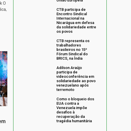
União Europeia
k O
ica,
CTB participa de
Encontro Sindical
Internacional na
Nicarágua em defesa
da solidariedade entre
os povos
CTB representa os
trabalhadores
brasileiros no 15º
Fórum Sindical do
BRICS, na Índia
Adilson Araújo
participa de
videoconferência em
solidariedade ao povo
venezuelano após
terremoto
Como o bloqueio dos
EUA contra a
Venezuela impõe
desafios à
recuperação da
 em
tragédia humanitária