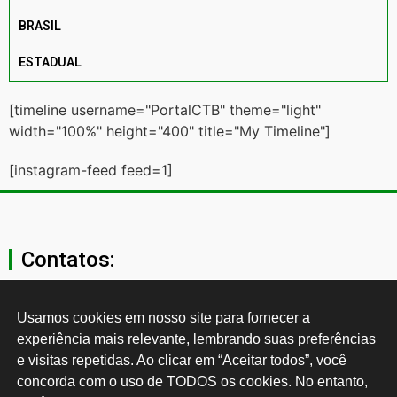
BRASIL
ESTADUAL
[timeline username="PortalCTB" theme="light"
width="100%" height="400" title="My Timeline"]
[instagram-feed feed=1]
Contatos:
secgeral@ctb.org.br
Usamos cookies em nosso site para fornecer a 
experiência mais relevante, lembrando suas preferências 
11 3874-0040
e visitas repetidas. Ao clicar em “Aceitar todos”, você 
concorda com o uso de TODOS os cookies. No entanto, 
Rua Cardoso de Almeida, 1843, Sumaré São Paulo - SP -