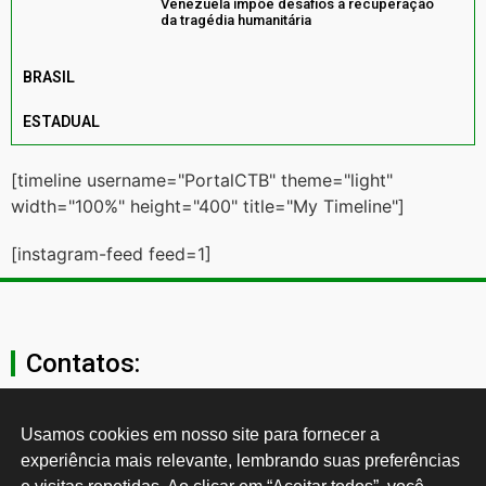
Venezuela impõe desafios à recuperação
da tragédia humanitária
BRASIL
ESTADUAL
[timeline username="PortalCTB" theme="light"
width="100%" height="400" title="My Timeline"]
[instagram-feed feed=1]
Contatos:
secgeral@ctb.org.br
Usamos cookies em nosso site para fornecer a 
experiência mais relevante, lembrando suas preferências 
11 3874-0040