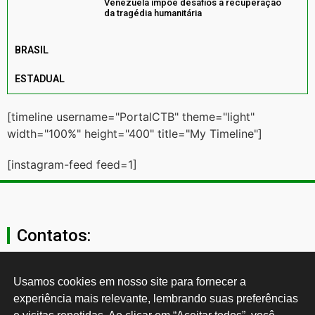
Venezuela impõe desafios à recuperação
da tragédia humanitária
BRASIL
ESTADUAL
[timeline username="PortalCTB" theme="light"
width="100%" height="400" title="My Timeline"]
[instagram-feed feed=1]
Contatos:
secgeral@ctb.org.br
Usamos cookies em nosso site para fornecer a 
experiência mais relevante, lembrando suas preferências 
11 3874-0040