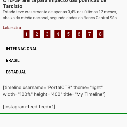
CTB-SP alerta para impacto das políticas de
Tarcísio
Estado teve crescimento de apenas 0,4% nos últimos 12 meses,
abaixo da média nacional, segundo dados do Banco Central São
Leia mais »
1
2
3
4
5
6
7
8
INTERNACIONAL
BRASIL
ESTADUAL
[timeline username="PortalCTB" theme="light"
width="100%" height="400" title="My Timeline"]
[instagram-feed feed=1]