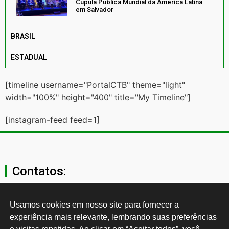
Cúpula Pública Mundial da América Latina
em Salvador
BRASIL
ESTADUAL
[timeline username="PortalCTB" theme="light"
width="100%" height="400" title="My Timeline"]
[instagram-feed feed=1]
Contatos:
secgeral@ctb.org.br
Usamos cookies em nosso site para fornecer a 
experiência mais relevante, lembrando suas preferências 
11 3874-0040