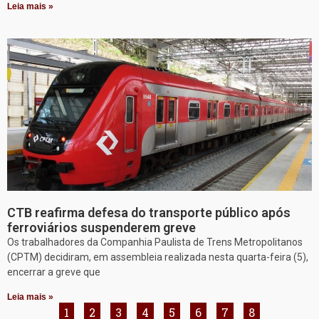
Leia mais »
CTB reafirma defesa do transporte público após
ferroviários suspenderem greve
Os trabalhadores da Companhia Paulista de Trens Metropolitanos
(CPTM) decidiram, em assembleia realizada nesta quarta-feira (5),
encerrar a greve que
Leia mais »
1
2
3
4
5
6
7
8