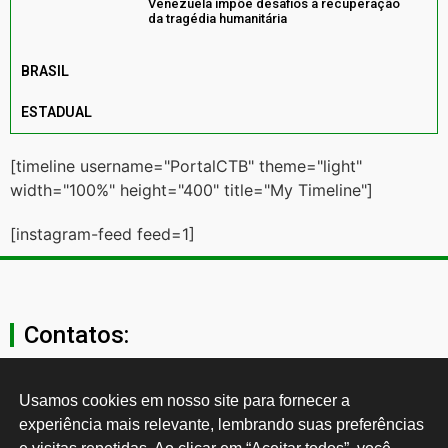
Venezuela impõe desafios à recuperação
da tragédia humanitária
BRASIL
ESTADUAL
[timeline username="PortalCTB" theme="light"
width="100%" height="400" title="My Timeline"]
[instagram-feed feed=1]
Contatos:
secgeral@ctb.org.br
Usamos cookies em nosso site para fornecer a 
experiência mais relevante, lembrando suas preferências 
11 3874-0040